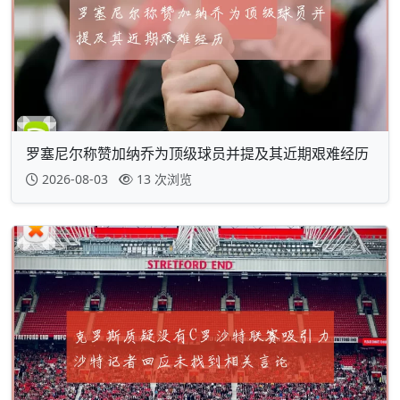
罗塞尼尔称赞加纳乔为顶级球员并提及其近期艰难经历
2026-08-03
13 次浏览