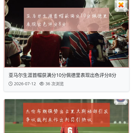
亚马尔生涯首帽获满分10分佩德里表现出色评分8分
2026-07-12
36 次浏览