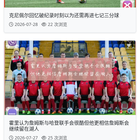
克尼佩尔回忆破纪录时刻以为还需再进七记三分球
2026-07-28
22 次浏览
霍里认为詹姆斯与哈登联手会很酷但他更相信詹姆斯会
继续留在湖人
2026-07-27
25 次浏览