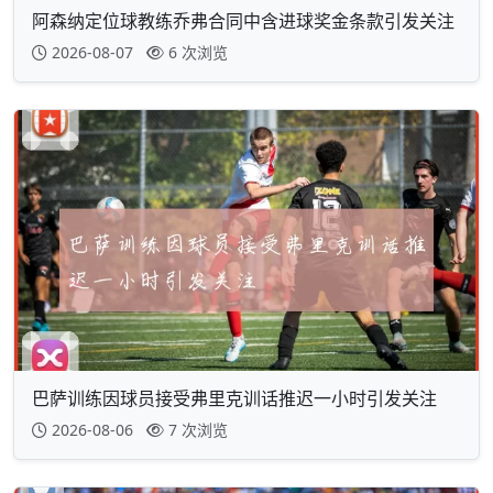
阿森纳定位球教练乔弗合同中含进球奖金条款引发关注
2026-08-07
6 次浏览
巴萨训练因球员接受弗里克训话推迟一小时引发关注
2026-08-06
7 次浏览