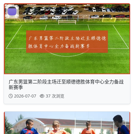
广东男篮第二阶段主场迁至顺德德胜体育中心全力备战
新赛季
2026-07-07
37 次浏览