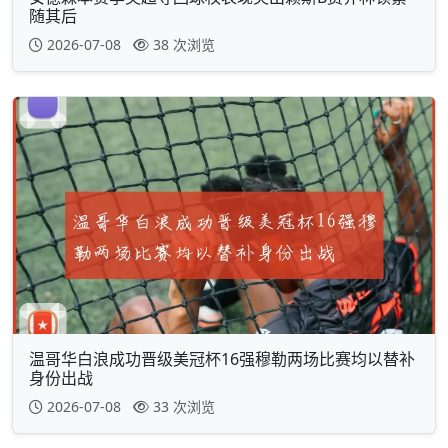
随其后
2026-07-08
38 次浏览
温哥华白浪成功晋级美冠杯16强穆勒两场比赛均以替补
身份出战
2026-07-08
33 次浏览