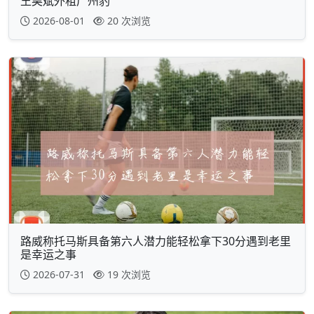
王昊斌外租广州豹
2026-08-01
20 次浏览
路威称托马斯具备第六人潜力能轻松拿下30分遇到老里
是幸运之事
2026-07-31
19 次浏览