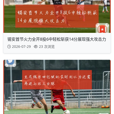
锡安首节火力全开8投6中轻松斩获14分展现强大攻击力
2026-07-29
23 次浏览