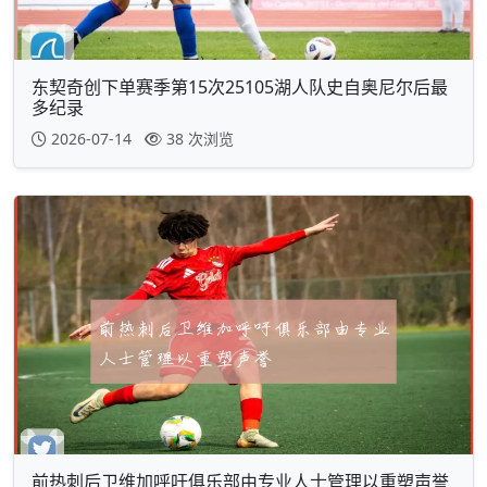
东契奇创下单赛季第15次25105湖人队史自奥尼尔后最
多纪录
2026-07-14
38 次浏览
前热刺后卫维加呼吁俱乐部由专业人士管理以重塑声誉