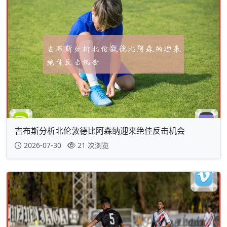
吉布斯分析北伦敦德比阿森纳迎来绝佳反击机会
2026-07-30
21 次浏览