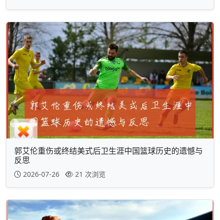
郭艾伦重伤或终结美式后卫生涯中国篮球历史的遗憾与
反思
2026-07-26
21 次浏览