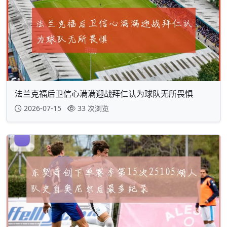
法兰克福后卫信心满满迎战拜仁认为球队无所畏惧
2026-07-15
33 次浏览