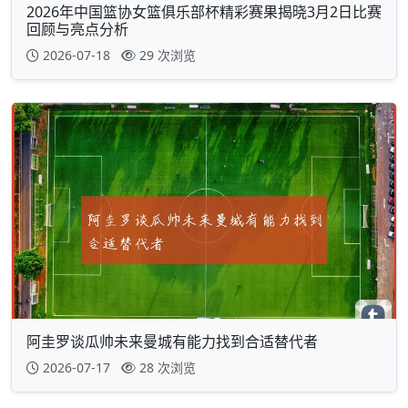
2026年中国篮协女篮俱乐部杯精彩赛果揭晓3月2日比赛
回顾与亮点分析
2026-07-18
29 次浏览
阿圭罗谈瓜帅未来曼城有能力找到合适替代者
2026-07-17
28 次浏览